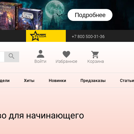
Подробнее
+7 800 500-31-36
перейти на Zvezda
Войти
Избранное
Корзина
дели
Хиты
Новинки
Предзаказы
Статьи
во для начинающего