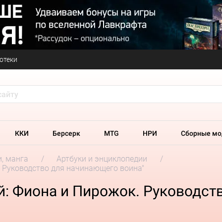
отеки
ККИ
Берсерк
MTG
НРИ
Сборные мо
и, манга
Артбуки и энциклопедии
. Руководство для начинающего воина"
й: Фиона и Пирожок. Руководст