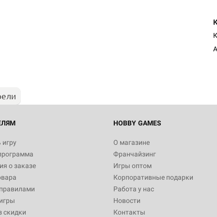
Настольная игра Hobby Worl
К
Египта
А
1 991
рели
Настольная игра Hobby World
Белая смерть
12 990
ЕЛЯМ
HOBBY GAMES
 игру
О магазине
программа
Франчайзинг
Настольная игра Hobby World
я о заказе
Игры оптом
Сердце роя. Дисплей бустеро
овара
Корпоративные подарки
3 490
 правилами
Работа у нас
игры
Новости
з скидки
Контакты