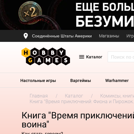
Соединённые Штаты Америки
Магазины
Игр
Каталог
Настольные игры
Варгеймы
Warhammer
Главная
Каталог
Комиксы, книг
Книга "Время приключений: Фиона и Пирожок
Книга "Время приключени
воина"
Как стать героем?