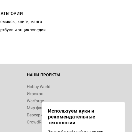
КАТЕГОРИИ
d Монстры
омиксы, книги, манга
ртбуки и энциклопедии
 Зомбицид:
НАШИ ПРОЕКТЫ
Hobby World
Игрокон
 Берсерк.
Warforge
в
Мир фантастики
Используем куки и
Берсерк
рекомендательные
CrowdRepublic
технологии
Это чтобы сайт работал лучше.