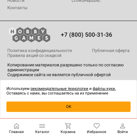
Новости
CrowdRepublic
Контакты
+7 (800) 500-31-36
Политика конфиденциальности
Публичная оферта
Правила акций со скидкой
Копирование материалов разрешено только по согласию
администрации
Содержимое сайта не является публичной офертой
На сайте Hobby Games применяются
рекомендательные
технологии
.
Используем
рекомендательные технологии
и
файлы куки.
Оставаясь с нами, вы соглашаетесь на их применение
Уведомить о наличии
OK
Главная
Каталог
Корзина
Избранное
Войти