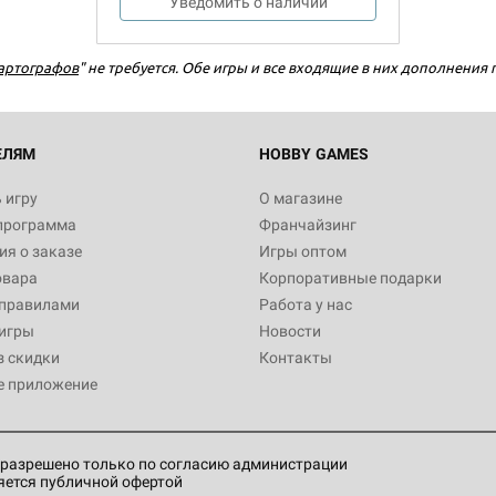
Уведомить о наличии
артографов
" не требуется. Обе игры и все входящие в них дополнения
Настольная игра Hobby World
Белая смерть
12 990
ЕЛЯМ
HOBBY GAMES
 игру
О магазине
программа
Франчайзинг
Настольная игра Hobby World
я о заказе
Игры оптом
Сердце роя. Дисплей бустеро
овара
Корпоративные подарки
3 490
 правилами
Работа у нас
игры
Новости
з скидки
Контакты
е приложение
Настольная игра Hobby Worl
Аркхэма. Карточная игра: Вт
4 990
разрешено только по согласию администрации
яется публичной офертой