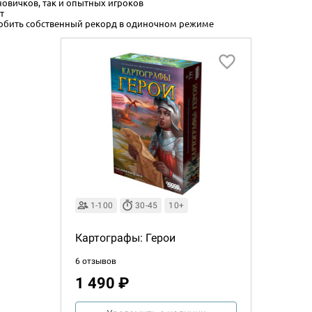
новичков, так и опытных игроков
т
обить собственный рекорд в одиночном режиме
1-100
30-45
10+
Картографы: Герои
6 отзывов
1 490 ₽
Настольная игра Hobby Worl
Египта
1 991