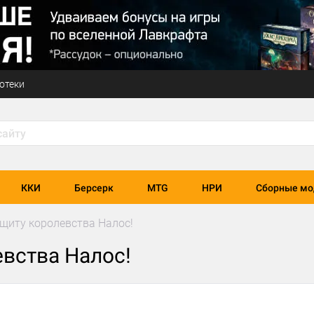
отеки
ККИ
Берсерк
MTG
НРИ
Сборные мо
ащиту королевства Налос!
евства Налос!