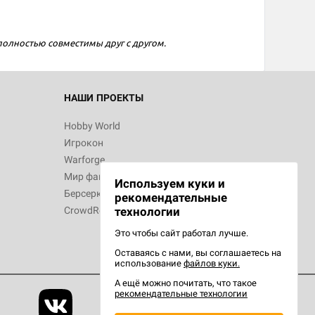
 полностью совместимы друг с другом.
 Зомбицид:
НАШИ ПРОЕКТЫ
Hobby World
Игрокон
 Берсерк.
Warforge
в
Мир фантастики
Используем куки и
Берсерк
рекомендательные
технологии
CrowdRepublic
Это чтобы сайт работал лучше.
Оставаясь с нами, вы соглашаетесь на
d Ужас
использование
файлов куки.
орой сезон
А ещё можно почитать, что такое
рекомендательные технологии