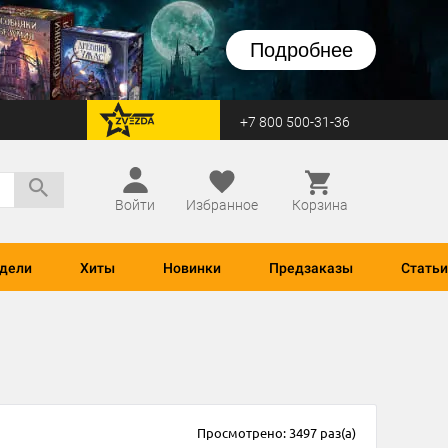
Подробнее
+7 800 500-31-36
перейти на Zvezda
Войти
Избранное
Корзина
дели
Хиты
Новинки
Предзаказы
Статьи
Просмотрено: 3497 раз(а)