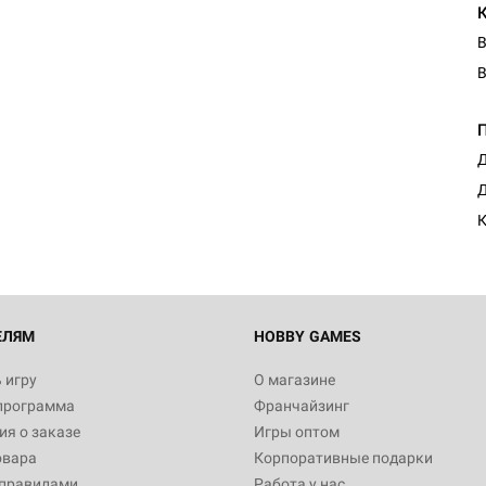
В
В
Д
Д
К
ЕЛЯМ
HOBBY GAMES
 игру
О магазине
программа
Франчайзинг
я о заказе
Игры оптом
овара
Корпоративные подарки
 правилами
Работа у нас