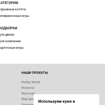
КАТЕГОРИИ
зрывные котята
ечериночные игры
ПОДБОРКИ
ля двоих
ля компании
арточные игры
НАШИ ПРОЕКТЫ
Hobby World
Игрокон
Warforge
Мир фантастики
Используем куки и
Берсерк