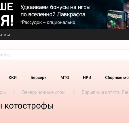
отеки
ККИ
Берсерк
MTG
НРИ
Сборные мо
гры
Вечериночные игры
Взрывные котята: Ре
ы котострофы