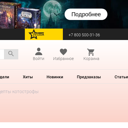
Подробнее
+7 800 500-31-36
перейти на Zvezda
Войти
Избранное
Корзина
дели
Хиты
Новинки
Предзаказы
Статьи
цепты котострофы