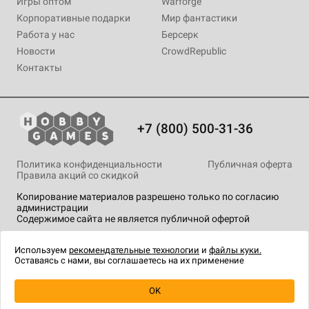
Игры оптом
Warforge
Корпоративные подарки
Мир фантастики
Работа у нас
Берсерк
Новости
CrowdRepublic
Контакты
+7 (800) 500-31-36
Политика конфиденциальности
Публичная оферта
Правила акций со скидкой
Копирование материалов разрешено только по согласию
администрации
Содержимое сайта не является публичной офертой
На сайте Hobby Games применяются
рекомендательные
технологии
.
Используем
рекомендательные технологии
и
файлы куки.
Оставаясь с нами, вы соглашаетесь на их применение
OK