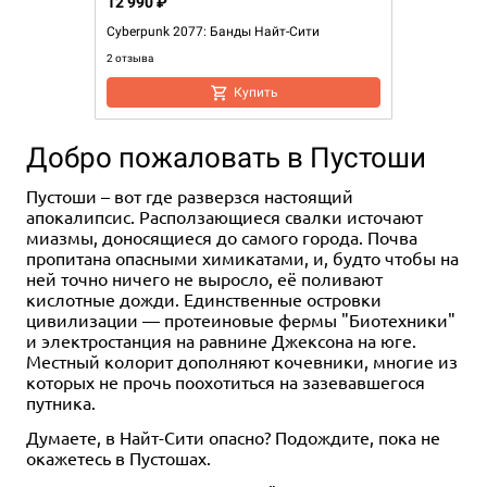
12 990 ₽
Cyberpunk 2077: Банды Найт-Сити
2 отзыва
Купить
Добро пожаловать в Пустоши
Пустоши – вот где разверзся настоящий
апокалипсис. Расползающиеся свалки источают
миазмы, доносящиеся до самого города. Почва
пропитана опасными химикатами, и, будто чтобы на
ней точно ничего не выросло, её поливают
кислотные дожди. Единственные островки
цивилизации — протеиновые фермы "Биотехники"
и электростанция на равнине Джексона на юге.
Местный колорит дополняют кочевники, многие из
которых не прочь поохотиться на зазевавшегося
путника.
Думаете, в Найт-Сити опасно? Подождите, пока не
окажетесь в Пустошах.