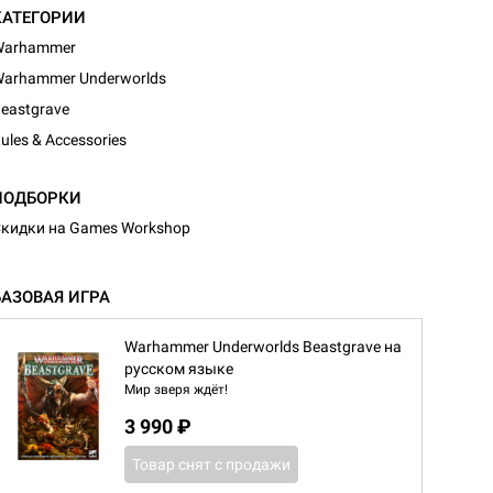
КАТЕГОРИИ
Warhammer
arhammer Underworlds
eastgrave
ules & Accessories
ПОДБОРКИ
кидки на Games Workshop
БАЗОВАЯ ИГРА
Warhammer Underworlds Beastgrave на
русском языке
Мир зверя ждёт!
3 990 ₽
Товар снят с продажи