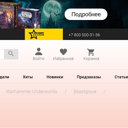
Подробнее
+7 800 500-31-36
перейти на Zvezda
Войти
Избранное
Корзина
дели
Хиты
Новинки
Предзаказы
Статьи
Warhammer Underworlds
Beastgrave