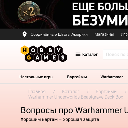
Соединённые Штаты Америки
Магазины
Игр
Каталог
Настольные игры
Варгеймы
Warhammer
Главная
Каталог
Варгеймы
Warhammer Underworlds Beastgrave Deck Box
Вопросы про Warhammer Un
Хорошим картам – хорошая защита