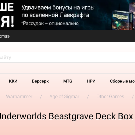
отеки
ККИ
Берсерк
MTG
НРИ
Сборные мо
Warhammer
Age of Sigmar
Other Games
derworlds Beastgrave Deck Box