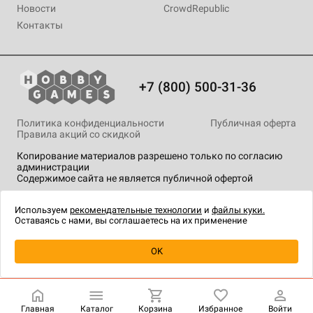
Новости
CrowdRepublic
Контакты
+7 (800) 500-31-36
Политика конфиденциальности
Публичная оферта
Правила акций со скидкой
Копирование материалов разрешено только по согласию
администрации
Содержимое сайта не является публичной офертой
На сайте Hobby Games применяются
рекомендательные
технологии
.
Используем
рекомендательные технологии
и
файлы куки.
Оставаясь с нами, вы соглашаетесь на их применение
Товар снят с продажи
OK
Главная
Каталог
Корзина
Избранное
Войти