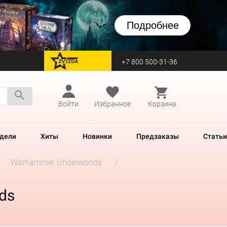
Подробнее
+7 800 500-31-36
перейти на Zvezda
Войти
Избранное
Корзина
дели
Хиты
Новинки
Предзаказы
Статьи
Warhammer Underworlds
ds