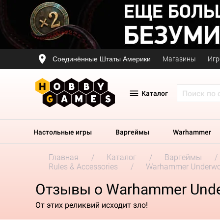
Соединённые Штаты Америки
Магазины
Игр
Каталог
Настольные игры
Варгеймы
Warhammer
Главная
Каталог
Варгеймы
Rules & Accessories
Warhammer Underworl
Отзывы о Warhammer Underw
От этих реликвий исходит зло!