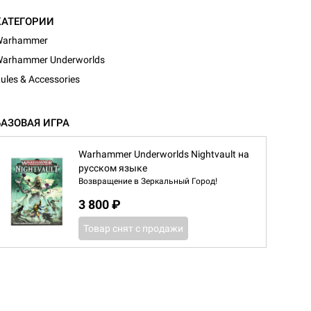
КАТЕГОРИИ
Warhammer
arhammer Underworlds
ules & Accessories
БАЗОВАЯ ИГРА
Warhammer Underworlds Nightvault на
русском языке
Возвращение в Зеркальный Город!
3 800 ₽
Товар снят с продажи