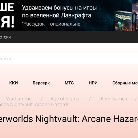
отеки
ККИ
Берсерк
MTG
НРИ
Сборные мо
Warhammer
Age of Sigmar
Other Games
ds Nightvault: Arcane Hazards
orlds Nightvault: Arcane Hazar