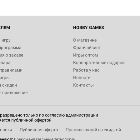
ЕЛЯМ
HOBBY GAMES
 игру
О магазине
программа
Франчайзинг
я о заказе
Игры оптом
овара
Корпоративные подарки
 правилами
Работа у нас
игры
Новости
з скидки
Контакты
е приложение
разрешено только по согласию администрации
яется публичной офертой
ности
Публичная оферта
Правила акций со скидкой
меняются
рекомендательные технологии
.