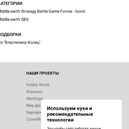
КАТЕГОРИИ
iddle-earth Strategy Battle Game Forces - Good
iddle-earth SBG
d Монстры
ПОДБОРКИ
о "Властелину Колец"
 Зомбицид:
НАШИ ПРОЕКТЫ
Hobby World
Игрокон
d Ужас
Warforge
Мир фантастики
Используем куки и
Берсерк
рекомендательные
CrowdRepublic
технологии
Это чтобы сайт работал лучше.