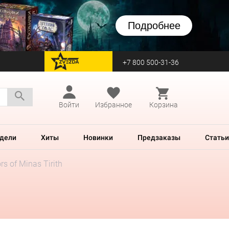
Подробнее
+7 800 500-31-36
перейти на Zvezda
Войти
Избранное
Корзина
дели
Хиты
Новинки
Предзаказы
Статьи
rs of Minas Tirith