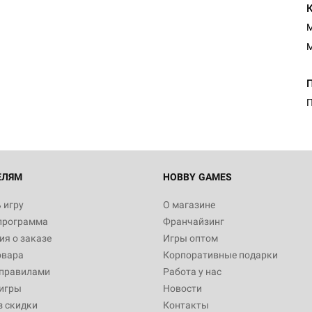
M
M
Настольная игра Hobby Worl
Египта
1 991
П
Настольная игра Hobby World
Белая смерть
12 990
ЕЛЯМ
HOBBY GAMES
 игру
О магазине
программа
Франчайзинг
Настольная игра Hobby Worl
я о заказе
Игры оптом
Аркхэма. Карточная игра
овара
Корпоративные подарки
3 490
 правилами
Работа у нас
игры
Новости
з скидки
Контакты