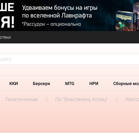
отеки
ККИ
Берсерк
MTG
НРИ
Сборные мо
Тематические
По "Властелину Колец"
Warrio