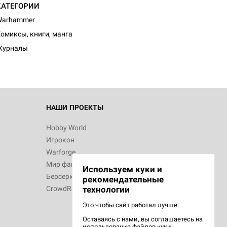
КАТЕГОРИИ
d Монстры
Warhammer
омиксы, книги, манга
Журналы
 Зомбицид:
НАШИ ПРОЕКТЫ
Hobby World
Игрокон
 Берсерк.
Warforge
в
Мир фантастики
Используем куки и
Берсерк
рекомендательные
CrowdRepublic
технологии
Это чтобы сайт работал лучше.
Оставаясь с нами, вы соглашаетесь на
d Ужас
использование
файлов куки.