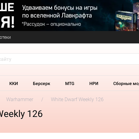
отеки
ККИ
Берсерк
MTG
НРИ
Сборные мо
Warhammer
White Dwarf Weekly 126
Weekly 126