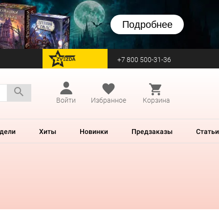
Подробнее
+7 800 500-31-36
перейти на Zvezda
Войти
Избранное
Корзина
дели
Хиты
Новинки
Предзаказы
Статьи