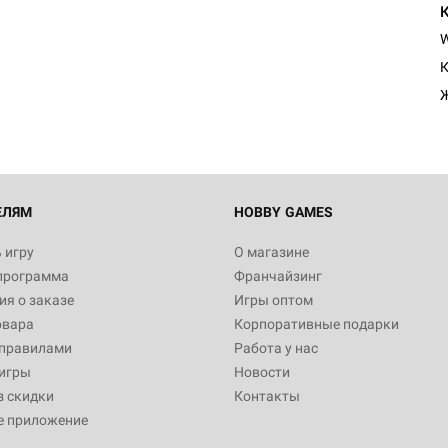
Настольная игра Hobby Worl
Египта
К
1 991
Настольная игра Hobby World
Белая смерть
12 990
ЕЛЯМ
HOBBY GAMES
 игру
О магазине
программа
Франчайзинг
Настольная игра Hobby World
я о заказе
Игры оптом
Сердце роя. Дисплей бустеро
овара
Корпоративные подарки
3 490
 правилами
Работа у нас
игры
Новости
з скидки
Контакты
е приложение
Настольная игра Hobby Worl