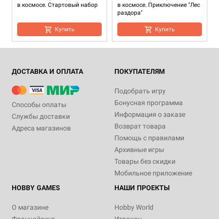
в космосе. Стартовый набор
в космосе. Приключение "Лес
раздора"
Купить
Купить
ДОСТАВКА И ОПЛАТА
ПОКУПАТЕЛЯМ
Подобрать игру
Бонусная программа
Способы оплаты
Информация о заказе
Службы доставки
Возврат товара
Адреса магазинов
14+
14+
14+
Помощь с правилами
3 490 ₽
750 ₽
750 ₽
Архивные игры
Звёздный путь: Приключения
Звёздный путь: Приключения
Звёздный путь: Приключения
Товары без скидки
в космосе. Ширма ведущего
в космосе. Бланки
в космосе. Бланки
персонажей оригинального
персонажей "Следующее
Мобильное приложение
сериала
поколение"
Купить
HOBBY GAMES
НАШИ ПРОЕКТЫ
Купить
Купить
О магазине
Hobby World
Франчайзинг
Игрокон