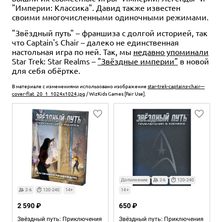
"Империи: Классика". Давид также известен
своими многочисленными одиночными режимами.
"Звёздный путь" – франшиза с долгой историей, так
что Captain's Chair – далеко не единственная
настольная игра по ней. Так, мы
недавно упоминали
Star Trek: Star Realms –
"Звёздные империи"
в новой
для себя обёртке.
В материале с изменениями использовано изображение
star-trek-captains-chair---
cover-flat_20_1_1024x1024.jpg
/ WizKids Games [Fair Use].
Дополнение
2-6
120-240
2-6
120-240
14+
14+
2 590 ₽
650 ₽
Звёздный путь: Приключения
Звёздный путь: Приключения