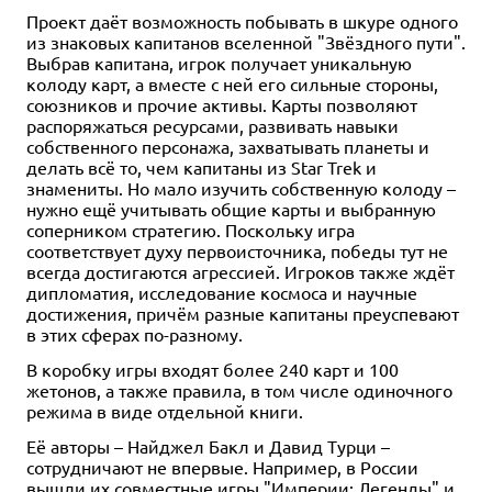
Проект даёт возможность побывать в шкуре одного
из знаковых капитанов вселенной "Звёздного пути".
Выбрав капитана, игрок получает уникальную
колоду карт, а вместе с ней его сильные стороны,
союзников и прочие активы. Карты позволяют
распоряжаться ресурсами, развивать навыки
собственного персонажа, захватывать планеты и
делать всё то, чем капитаны из Star Trek и
знамениты. Но мало изучить собственную колоду –
нужно ещё учитывать общие карты и выбранную
соперником стратегию. Поскольку игра
соответствует духу первоисточника, победы тут не
всегда достигаются агрессией. Игроков также ждёт
дипломатия, исследование космоса и научные
достижения, причём разные капитаны преуспевают
в этих сферах по-разному.
В коробку игры входят более 240 карт и 100
жетонов, а также правила, в том числе одиночного
режима в виде отдельной книги.
Её авторы – Найджел Бакл и Давид Турци –
сотрудничают не впервые. Например, в России
вышли их совместные игры "Империи: Легенды" и