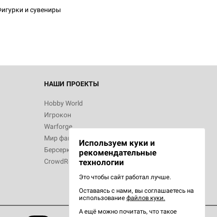
игурки и сувениры
 Зомбицид:
НАШИ ПРОЕКТЫ
Hobby World
Игрокон
 Берсерк.
Warforge
в
Мир фантастики
Используем куки и
Берсерк
рекомендательные
CrowdRepublic
технологии
Это чтобы сайт работал лучше.
Оставаясь с нами, вы соглашаетесь на
d Ужас
использование
файлов куки.
орой сезон
А ещё можно почитать, что такое