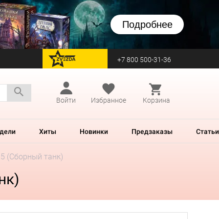
Подробнее
+7 800 500-31-36
перейти на Zvezda
Войти
Избранное
Корзина
дели
Хиты
Новинки
Предзаказы
Статьи
5 (Сборный танк)
нк)