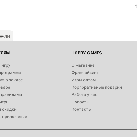
Египта
Ф
1 991
рели
Настольная игра Hobby World
Белая смерть
12 990
ЕЛЯМ
HOBBY GAMES
 игру
О магазине
программа
Франчайзинг
Настольная игра Hobby World
я о заказе
Игры оптом
Сердце роя. Дисплей бустеро
овара
Корпоративные подарки
3 490
 правилами
Работа у нас
игры
Новости
з скидки
Контакты
е приложение
Настольная игра Hobby Worl
Аркхэма. Карточная игра: Вт
4 990