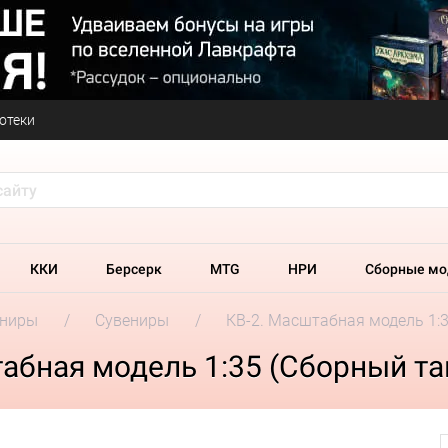
отеки
ККИ
Берсерк
MTG
НРИ
Сборные мо
ениры
Сувениры
КВ-2. Масштабная модель 1:3
абная модель 1:35 (Сборный та