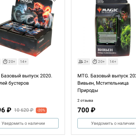
20+
14+
2+
20+
14+
 Базовый выпуск 2020.
MTG. Базовый выпуск 20
лей бустеров
Вивьен, Мстительница
Природы
2 отзыва
96 ₽
700 ₽
10 620 ₽
-20%
Уведомить о наличии
Уведомить о наличии