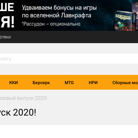
отеки
ККИ
Берсерк
MTG
НРИ
Сборные мо
азовый выпуск 2020!
ск 2020!