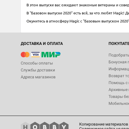
В этом выпуске вас ожидают знакомые ветераны и совер
В "Базовом выпуске 2020" есть всё, за что любят Magic
Окунитесь в атмосферу Magic с "Базовым выпуском 2020"
ДОСТАВКА И ОПЛАТА
ПОКУПАТ
Подобрать
Бонусная 
Способы оплаты
Информаци
2+
20+
14+
Службы доставки
Возврат т
Адреса магазинов
MTG. Базовый выпуск 2020.
Помощь с
Бустер
Архивные 
Товары бе
49 отзывов
Мобильно
295 ₽
Уведомить о наличии
Копирование материалов 
Содержимое сайта не явл