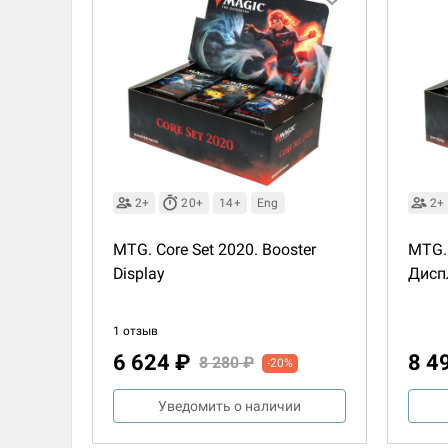
2+
20+
14+
Eng
2+
MTG. Core Set 2020. Booster
MTG.
Display
Дисп
1 отзыв
6 624 ₽
8 4
8 280 ₽
-20%
Уведомить о наличии