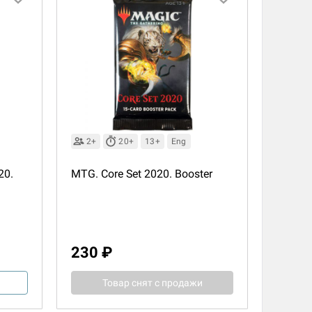
2+
20+
13+
Eng
20.
MTG. Core Set 2020. Booster
230 ₽
Товар снят с продажи