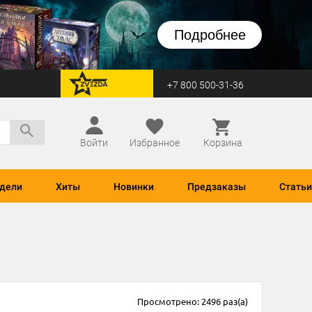
Подробнее
+7 800 500-31-36
перейти на Zvezda
Войти
Избранное
Корзина
дели
Хиты
Новинки
Предзаказы
Статьи
Просмотрено: 2496 раз(а)