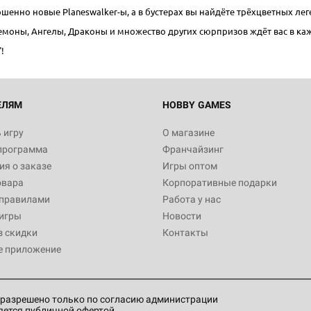
шенно новые Planeswalker-ы, а в бустерах вы найдёте трёхцветных ле
! Демоны, Ангелы, Драконы и множество других сюрпризов ждёт вас в ка
!
ЕЛЯМ
HOBBY GAMES
 игру
О магазине
программа
Франчайзинг
я о заказе
Игры оптом
овара
Корпоративные подарки
 правилами
Работа у нас
игры
Новости
з скидки
Контакты
е приложение
разрешено только по согласию администрации
яется публичной офертой