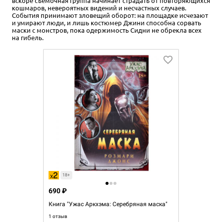
вскоре съёмочная группа начинает страдать от повторяющихся
кошмаров, невероятных видений и несчастных случаев.
События принимают зловещий оборот: на площадке исчезают
и умирают люди, и лишь костюмер Джини способна сорвать
маски с монстров, пока одержимость Сидни не обрекла всех
на гибель.
18+
690 ₽
Книга "Ужас Аркхэма: Серебряная маска"
1 отзыв