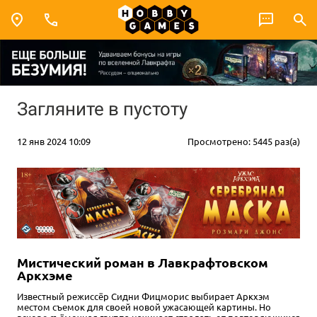
Загляните в пустоту
12 янв 2024 10:09
Просмотрено: 5445 раз(а)
Мистический роман в Лавкрафтовском
Аркхэме
Известный режиссёр Сидни Фицморис выбирает Аркхэм
местом съемок для своей новой ужасающей картины. Но