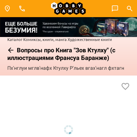
Каталог
Комиксы, книги, манга
Художественные книги
Вопросы про Книга "Зов Ктулху" (с
иллюстрациями Франсуа Баранже)
Пх'нглуи мглв'нафх Ктулху Р'льех вгах'нагл фхтагн