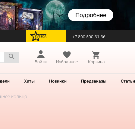
Подробнее
+7 800 500-31-36
перейти на Zvezda
Войти
Избранное
Корзина
дели
Хиты
Новинки
Предзаказы
Статьи
шнее кольцо