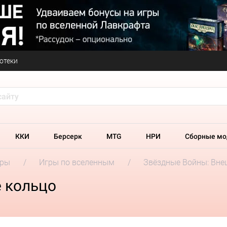
отеки
ККИ
Берсерк
MTG
НРИ
Сборные мо
гры
Игры по вселенным
Звёздные Войны: Вне
 кольцо