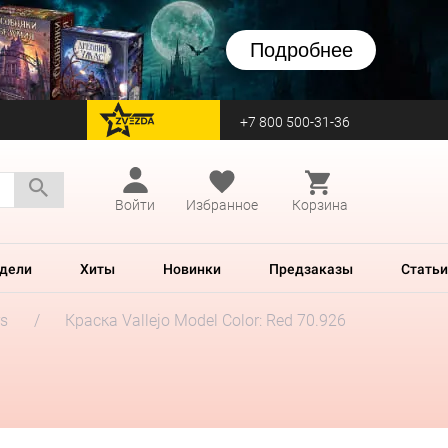
Подробнее
+7 800 500-31-36
перейти на Zvezda
Войти
Избранное
Корзина
дели
Хиты
Новинки
Предзаказы
Статьи
rs
Краска Vallejo Model Color: Red 70.926