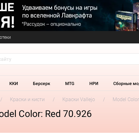
отеки
ККИ
Берсерк
MTG
НРИ
Сборные мо
Краски и кисти
Краски Vallejo
Model Colo
del Color: Red 70.926