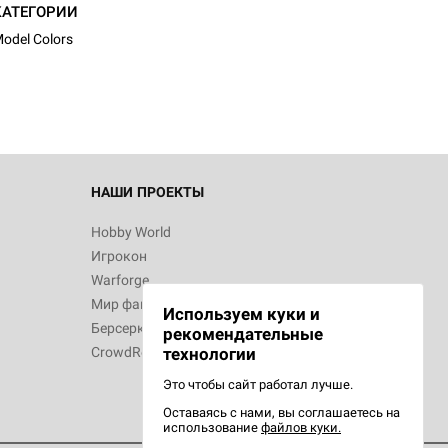
d Журнал
КАТЕГОРИИ
к: Братья
odel Colors
d Звёздные
НАШИ ПРОЕКТЫ
Hobby World
Игрокон
d Сумерки
Warforge
: Грозовой
Мир фантастики
Используем куки и
Берсерк
рекомендательные
CrowdRepublic
технологии
Это чтобы сайт работал лучше.
сийская
Оставаясь с нами, вы соглашаетесь на
рий
использование
файлов куки.