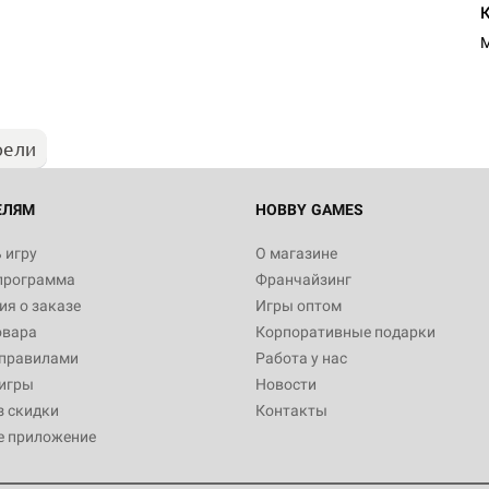
Настольная игра Hobby Worl
"Мир фантастики. Спецвыпус
Стругацкие"
M
1 490
рели
Настольная игра Hobby Worl
империи: Боевая тревога
799
ЕЛЯМ
HOBBY GAMES
 игру
О магазине
программа
Франчайзинг
Настольная игра Hobby Worl
я о заказе
Игры оптом
империи. Четвёртая редакция
овара
Корпоративные подарки
Рубеж
12 990
 правилами
Работа у нас
игры
Новости
з скидки
Контакты
е приложение
Настольная игра Zvezda Рос
атомная подводная лодка "Ю
Долгорукий" проекта "Борей"