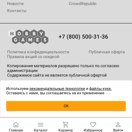
Новости
CrowdRepublic
Контакты
+7 (800) 500-31-36
Политика конфиденциальности
Публичная оферта
Правила акций со скидкой
Копирование материалов разрешено только по согласию
администрации
Содержимое сайта не является публичной офертой
На сайте Hobby Games применяются
рекомендательные
технологии
.
Используем
рекомендательные технологии
и
файлы куки.
Оставаясь с нами, вы соглашаетесь на их применение
Уведомить о наличии
OK
Главная
Каталог
Корзина
Избранное
Войти