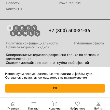
Новости
CrowdRepublic
Контакты
+7 (800) 500-31-36
Политика конфиденциальности
Публичная оферта
Правила акций со скидкой
Копирование материалов разрешено только по согласию
администрации
Содержимое сайта не является публичной офертой
На сайте Hobby Games применяются
рекомендательные
технологии
.
Используем
рекомендательные технологии
и
файлы куки.
Оставаясь с нами, вы соглашаетесь на их применение
Уведомить о наличии
OK
Главная
Каталог
Корзина
Избранное
Войти