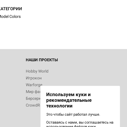
d Монстры
КАТЕГОРИИ
odel Colors
 Зомбицид:
НАШИ ПРОЕКТЫ
Hobby World
Игрокон
 Берсерк.
Warforge
в
Мир фантастики
Используем куки и
Берсерк
рекомендательные
CrowdRepublic
технологии
Это чтобы сайт работал лучше.
Оставаясь с нами, вы соглашаетесь на
d Ужас
использование
файлов куки.