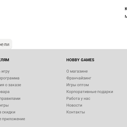
Настольная игра Hobby Worl
Египта
M
1 991
рели
Настольная игра Hobby World
Белая смерть
12 990
ЕЛЯМ
HOBBY GAMES
 игру
О магазине
программа
Франчайзинг
Настольная игра Hobby World
я о заказе
Игры оптом
Сердце роя. Дисплей бустеро
овара
Корпоративные подарки
3 490
 правилами
Работа у нас
игры
Новости
з скидки
Контакты
е приложение
Настольная игра Hobby Worl