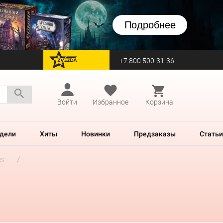
Подробнее
+7 800 500-31-36
перейти на Zvezda
Войти
Избранное
Корзина
дели
Хиты
Новинки
Предзаказы
Статьи
rs