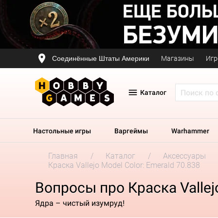
Соединённые Штаты Америки
Магазины
Игр
Каталог
Настольные игры
Варгеймы
Warhammer
Главная
Каталог
Аксессуары
Краска Vallejo Model Color: Emerald 70.838
Вопросы про Краска Vallejo
Ядра – чистый изумруд!