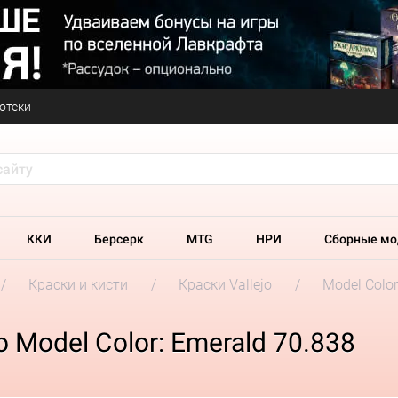
отеки
ККИ
Берсерк
MTG
НРИ
Сборные мо
Краски и кисти
Краски Vallejo
Model Colo
 Model Color: Emerald 70.838