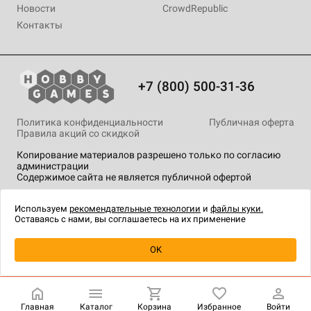
Новости
CrowdRepublic
Контакты
+7 (800) 500-31-36
Политика конфиденциальности
Публичная оферта
Правила акций со скидкой
Копирование материалов разрешено только по согласию
администрации
Содержимое сайта не является публичной офертой
На сайте Hobby Games применяются
рекомендательные
технологии
.
Используем
рекомендательные технологии
и
файлы куки.
Оставаясь с нами, вы соглашаетесь на их применение
Уведомить о наличии
OK
Главная
Каталог
Корзина
Избранное
Войти