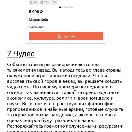
1-4
30+
12+
5 990 ₽
Маракайбо
8 отзывов
Купить
7 Чудес
События этой игры разворачиваются два
тысячелетия назад. Вы находитесь во главе страны,
окружённой агрессивными соседями. Чтобы
восславить свой город в веках, вы решаете создать
чудо света. Но вашему примеру последовали и
соседи! Так начинается "гонка" за превосходство в
экономике, культуре, религии, военном деле и
науке. Вы встретите странствующих философов,
проповедников и наёмные армии, готовые служить
за скромное вознаграждение, а актеры на новых
сценах театров будут развлекать народ.
Распоряжайтесь грамотно получаемыми ресурсами:
ведение торговли и военных действий