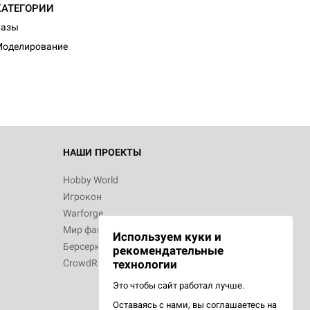
КАТЕГОРИИ
d Журнал
Базы
к: Братья
Моделирование
d Звёздные
НАШИ ПРОЕКТЫ
Hobby World
Игрокон
d Сумерки
Warforge
: Грозовой
Мир фантастики
Используем куки и
Берсерк
рекомендательные
CrowdRepublic
технологии
Это чтобы сайт работал лучше.
сийская
Оставаясь с нами, вы соглашаетесь на