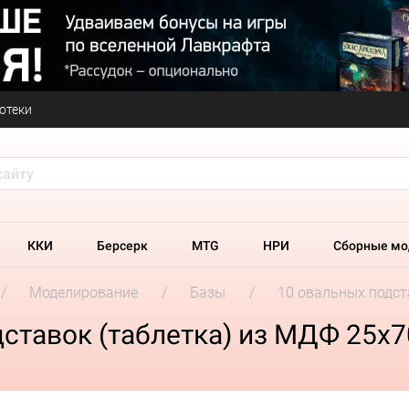
отеки
ККИ
Берсерк
MTG
НРИ
Сборные мо
Моделирование
Базы
10 овальных подст
ставок (таблетка) из МДФ 25х