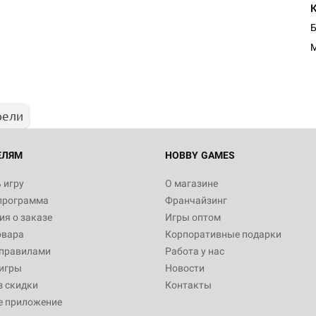
Настольная игра Hobby Worl
"Мир фантастики. Спецвыпус
Стругацкие"
1 490
рели
Настольная игра Hobby Worl
империи: Боевая тревога
799
ЕЛЯМ
HOBBY GAMES
 игру
О магазине
программа
Франчайзинг
Настольная игра Hobby Worl
я о заказе
Игры оптом
империи. Четвёртая редакция
овара
Корпоративные подарки
Рубеж
12 990
 правилами
Работа у нас
игры
Новости
з скидки
Контакты
е приложение
Настольная игра Zvezda Рос