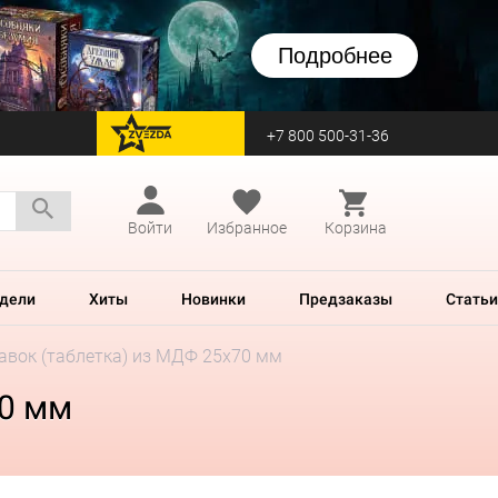
Подробнее
+7 800 500-31-36
перейти на Zvezda
Войти
Избранное
Корзина
дели
Хиты
Новинки
Предзаказы
Статьи
авок (таблетка) из МДФ 25х70 мм
70 мм