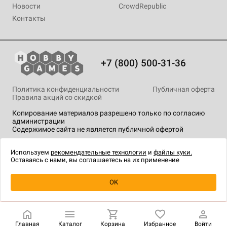
Новости
CrowdRepublic
Контакты
+7 (800) 500-31-36
Политика конфиденциальности
Публичная оферта
Правила акций со скидкой
Копирование материалов разрешено только по согласию
администрации
Содержимое сайта не является публичной офертой
На сайте Hobby Games применяются
рекомендательные
технологии
.
Используем
рекомендательные технологии
и
файлы куки.
Оставаясь с нами, вы соглашаетесь на их применение
Уведомить о наличии
OK
Главная
Каталог
Корзина
Избранное
Войти