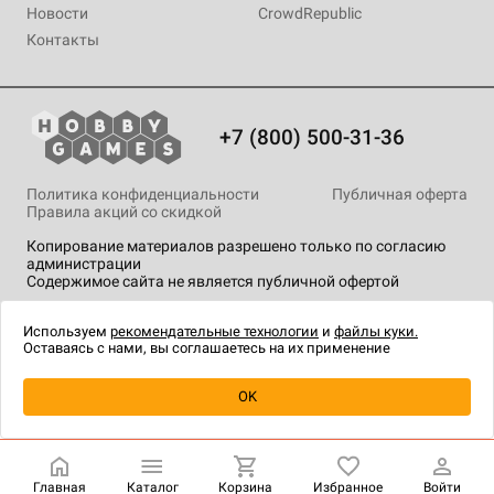
Новости
CrowdRepublic
Контакты
+7 (800) 500-31-36
Политика конфиденциальности
Публичная оферта
Правила акций со скидкой
Копирование материалов разрешено только по согласию
администрации
Содержимое сайта не является публичной офертой
На сайте Hobby Games применяются
рекомендательные
технологии
.
Используем
рекомендательные технологии
и
файлы куки.
Оставаясь с нами, вы соглашаетесь на их применение
Уведомить о наличии
OK
Главная
Каталог
Корзина
Избранное
Войти