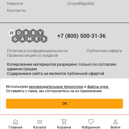
Новости
CrowdRepublic
Контакты
+7 (800) 500-31-36
Политика конфиденциальности
Публичная оферта
Правила акций со скидкой
Копирование материалов разрешено только по согласию
администрации
Содержимое сайта не является публичной офертой
На сайте Hobby Games применяются
рекомендательные
технологии
.
Используем
рекомендательные технологии
и
файлы куки.
Оставаясь с нами, вы соглашаетесь на их применение
Уведомить о наличии
OK
Главная
Каталог
Корзина
Избранное
Войти