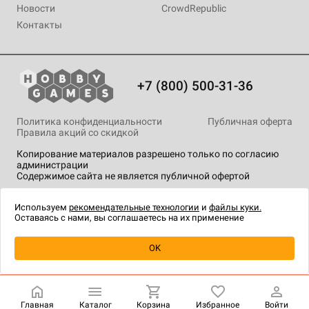
Новости
CrowdRepublic
Контакты
+7 (800) 500-31-36
Политика конфиденциальности
Публичная оферта
Правила акций со скидкой
Копирование материалов разрешено только по согласию
администрации
Содержимое сайта не является публичной офертой
На сайте Hobby Games применяются
рекомендательные
технологии
.
Используем
рекомендательные технологии
и
файлы куки.
Оставаясь с нами, вы соглашаетесь на их применение
Уведомить о наличии
OK
Главная
Каталог
Корзина
Избранное
Войти