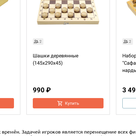
2
2
Шашки деревянные
Набор
(145x290x45)
"Сафа
нарды
990 ₽
3 49
Купить
х времён. Задачей игроков является перемещение всех фиш