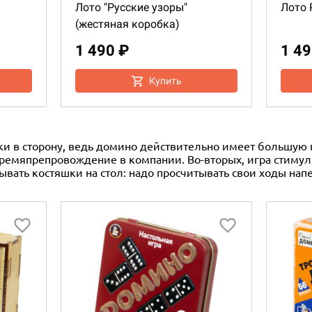
Лото "Русские узоры"
Лото 
(жестяная коробка)
1 490 ₽
1 49
Купить
ки в сторону, ведь домино действительно имеет большую 
времяпрепровождение в компании. Во-вторых, игра стимул
вать костяшки на стол: надо просчитывать свои ходы напер