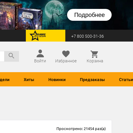
Подробнее
+7 800 500-31-36
перейти на Zvezda
Войти
Избранное
Корзина
дели
Хиты
Новинки
Предзаказы
Статьи
Просмотрено: 21454 раз(а)