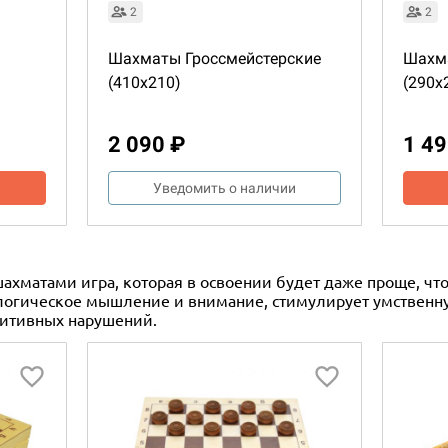
2
2
Шахматы Гроссмейстерские
Шахма
(410x210)
(290x
2 090 ₽
1 49
Уведомить о наличии
ахматами игра, которая в освоении будет даже проще, что
логическое мышление и внимание, стимулирует умственну
нитивных нарушений.