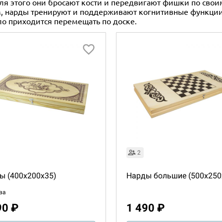
Для этого они бросают кости и передвигают фишки по сво
 нарды тренируют и поддерживают когнитивные функции 
ло приходится перемещать по доске.
2
ы (400x200x35)
Нарды большие (500x250
ва
90 ₽
1 490 ₽