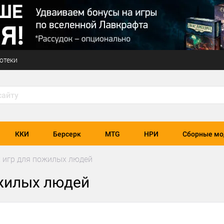
отеки
ККИ
Берсерк
MTG
НРИ
Сборные мо
 игр для пожилых людей
ожилых людей