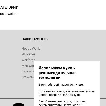
КАТЕГОРИИ
odel Colors
 Зомбицид:
НАШИ ПРОЕКТЫ
Hobby World
Игрокон
d Ужас
Warforge
Мир фантастики
Используем куки и
Берсерк
рекомендательные
CrowdRepublic
технологии
Это чтобы сайт работал лучше.
Оставаясь с нами, вы соглашаетесь на
d Ужас
использование
файлов куки.
орой сезон
А ещё можно почитать, что такое
рекомендательные технологии