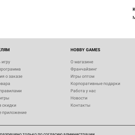
1 991
M
Настольная игра Hobby World
Белая смерть
12 990
ЕЛЯМ
HOBBY GAMES
 игру
О магазине
программа
Франчайзинг
Настольная игра Hobby Worl
я о заказе
Игры оптом
Аркхэма. Карточная игра
овара
Корпоративные подарки
3 490
 правилами
Работа у нас
игры
Новости
з скидки
Контакты
е приложение
Настольная игра Hobby Worl
Аркхэма. Карточная игра: Вт
4 990
разрешено только по согласию администрации