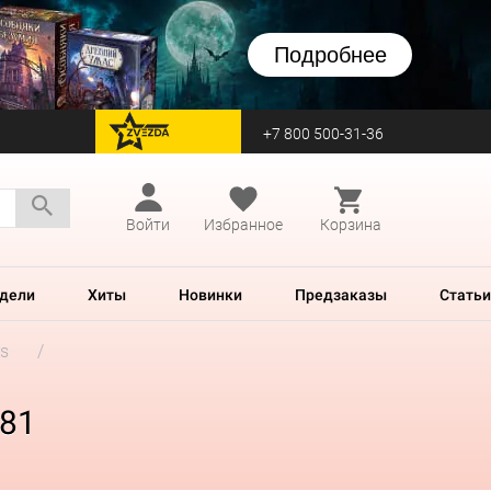
Подробнее
+7 800 500-31-36
перейти на Zvezda
Войти
Избранное
Корзина
дели
Хиты
Новинки
Предзаказы
Статьи
rs
981