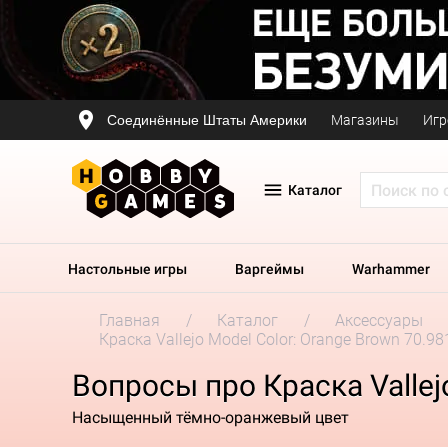
Соединённые Штаты Америки
Магазины
Игр
Каталог
Настольные игры
Варгеймы
Warhammer
Главная
Каталог
Аксессуары
Краска Vallejo Model Color: Orange Brown 70.98
Вопросы про Краска Vallej
Насыщенный тёмно-оранжевый цвет