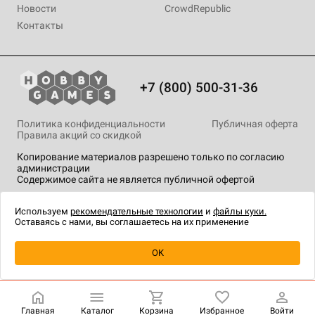
Новости
CrowdRepublic
Контакты
+7 (800) 500-31-36
Политика конфиденциальности
Публичная оферта
Правила акций со скидкой
Копирование материалов разрешено только по согласию
администрации
Содержимое сайта не является публичной офертой
На сайте Hobby Games применяются
рекомендательные
технологии
.
Используем
рекомендательные технологии
и
файлы куки.
Оставаясь с нами, вы соглашаетесь на их применение
Уведомить о наличии
OK
Главная
Каталог
Корзина
Избранное
Войти