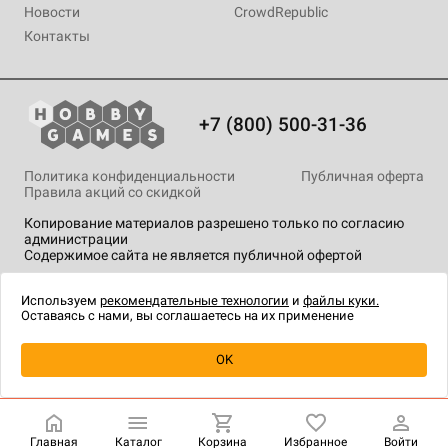
Новости
CrowdRepublic
Контакты
+7 (800) 500-31-36
Политика конфиденциальности
Публичная оферта
Правила акций со скидкой
Копирование материалов разрешено только по согласию
администрации
Содержимое сайта не является публичной офертой
На сайте Hobby Games применяются
рекомендательные
технологии
.
Используем
рекомендательные технологии
и
файлы куки.
Оставаясь с нами, вы соглашаетесь на их применение
Уведомить о наличии
OK
Главная
Каталог
Корзина
Избранное
Войти