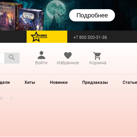
Подробнее
+7 800 500-31-36
перейти на Zvezda
Войти
Избранное
Корзина
дели
Хиты
Новинки
Предзаказы
Статьи
rs