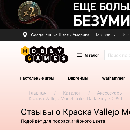
Соединённые Штаты Америки
Магазины
Игр
Каталог
Настольные игры
Варгеймы
Warhammer
Главная
Каталог
Аксессуары
Краска Vallejo Model Color: Dark Grey 70.994
Отзывы о Краска Vallejo Mo
Подойдёт для покраски чёрного цвета