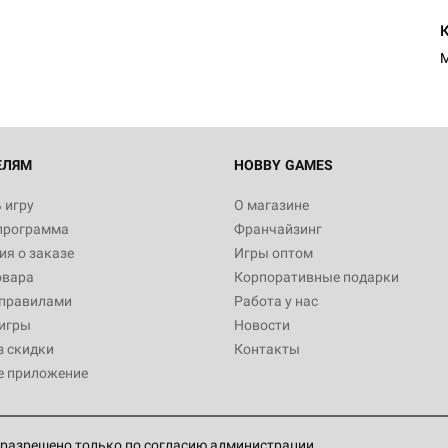
M
ЕЛЯМ
HOBBY GAMES
 игру
О магазине
программа
Франчайзинг
я о заказе
Игры оптом
овара
Корпоративные подарки
 правилами
Работа у нас
игры
Новости
з скидки
Контакты
е приложение
разрешено только по согласию администрации