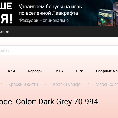
отеки
ККИ
Берсерк
MTG
НРИ
Сборные мо
Краски и кисти
Краски Vallejo
Model Colo
del Color: Dark Grey 70.994