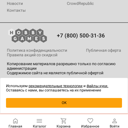
Новости
CrowdRepublic
Контакты
+7 (800) 500-31-36
Политика конфиденциальности
Публичная оферта
Правила акций со скидкой
Копирование материалов разрешено только по согласию
администрации
Содержимое сайта не является публичной офертой
На сайте Hobby Games применяются
рекомендательные
технологии
.
Используем
рекомендательные технологии
и
файлы куки.
Оставаясь с нами, вы соглашаетесь на их применение
Уведомить о наличии
OK
Главная
Каталог
Корзина
Избранное
Войти