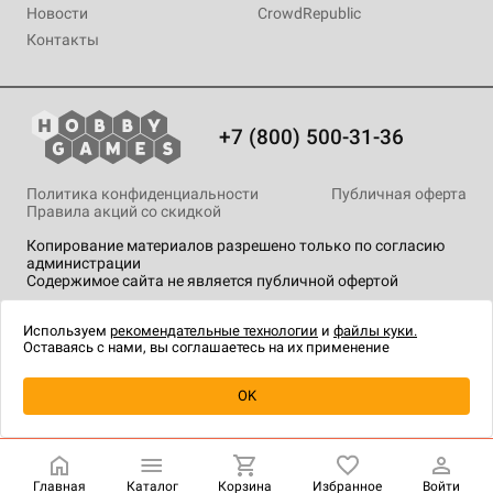
Новости
CrowdRepublic
Контакты
+7 (800) 500-31-36
Политика конфиденциальности
Публичная оферта
Правила акций со скидкой
Копирование материалов разрешено только по согласию
администрации
Содержимое сайта не является публичной офертой
На сайте Hobby Games применяются
рекомендательные
технологии
.
Используем
рекомендательные технологии
и
файлы куки.
Оставаясь с нами, вы соглашаетесь на их применение
Уведомить о наличии
OK
Главная
Каталог
Корзина
Избранное
Войти