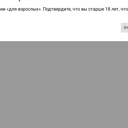
ии «для взрослых». Подтвердите, что вы старше 18 лет, чт
О
Настольная игра Hobby Worl