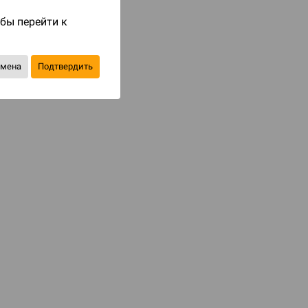
Код товара: 81558
обы перейти к
350 ₽
до 35
бонусов на следующие покупки
тмена
Подтвердить
Товар снят с продажи
В избранное
d Монстры