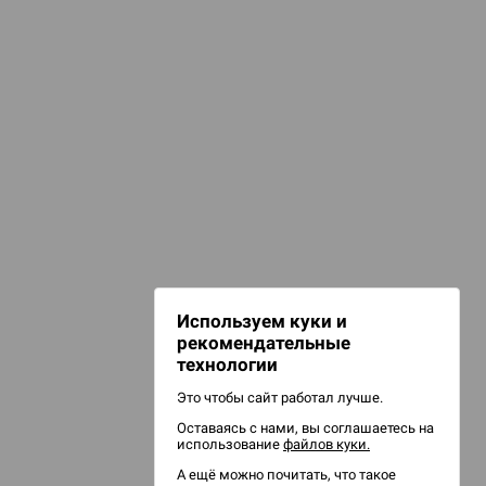
КАТЕГОРИИ
Оформление базы
раски и кисти
 Зомбицид:
НАШИ ПРОЕКТЫ
Hobby World
Игрокон
d Ужас
Warforge
Мир фантастики
Используем куки и
Берсерк
рекомендательные
CrowdRepublic
технологии
Это чтобы сайт работал лучше.
Оставаясь с нами, вы соглашаетесь на
d Ужас
использование
файлов куки.
орой сезон
А ещё можно почитать, что такое