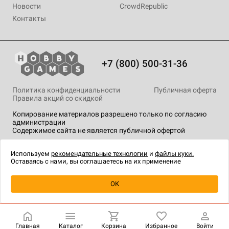
Новости
CrowdRepublic
Контакты
+7 (800) 500-31-36
Политика конфиденциальности
Публичная оферта
Правила акций со скидкой
Копирование материалов разрешено только по согласию
администрации
Содержимое сайта не является публичной офертой
На сайте Hobby Games применяются
рекомендательные
технологии
.
Используем
рекомендательные технологии
и
файлы куки.
Оставаясь с нами, вы соглашаетесь на их применение
Уведомить о наличии
OK
Главная
Каталог
Корзина
Избранное
Войти