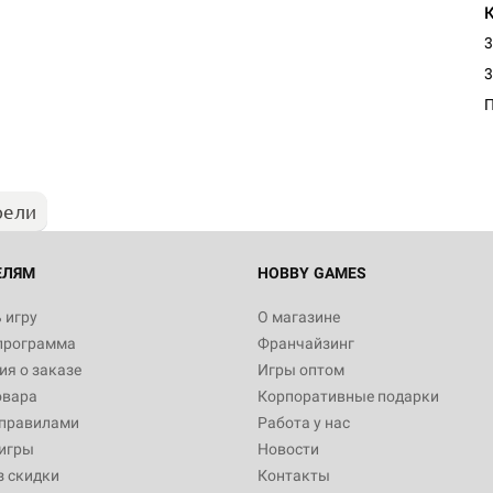
3
Настольная игра Hobby Worl
3
Египта
1 991
рели
Настольная игра Hobby World
Белая смерть
12 990
ЕЛЯМ
HOBBY GAMES
 игру
О магазине
программа
Франчайзинг
Настольная игра Hobby World
я о заказе
Игры оптом
Сердце роя. Дисплей бустеро
овара
Корпоративные подарки
3 490
 правилами
Работа у нас
игры
Новости
з скидки
Контакты