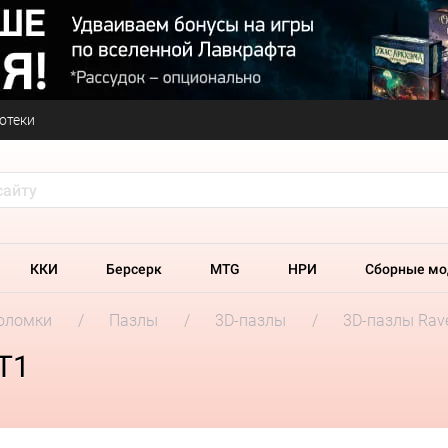
отеки
ККИ
Берсерк
MTG
НРИ
Сборные мо
оломки
Пазлы
3D-пазлы
3D-пазлы Rav
T1