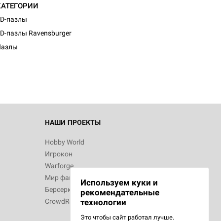
КАТЕГОРИИ
D-пазлы
d Монстры
D-пазлы Ravensburger
Пазлы
 Зомбицид:
НАШИ ПРОЕКТЫ
Hobby World
Игрокон
 Берсерк.
Warforge
в
Мир фантастики
Используем куки и
Берсерк
рекомендательные
CrowdRepublic
технологии
Это чтобы сайт работал лучше.