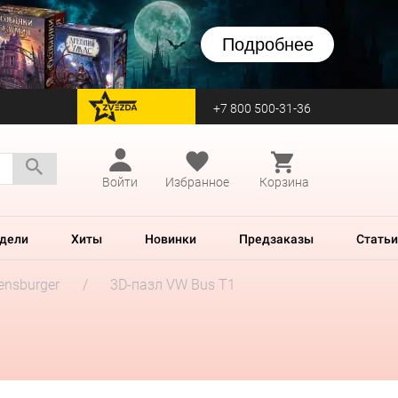
Подробнее
+7 800 500-31-36
перейти на Zvezda
Войти
Избранное
Корзина
дели
Хиты
Новинки
Предзаказы
Статьи
ensburger
3D-пазл VW Bus T1