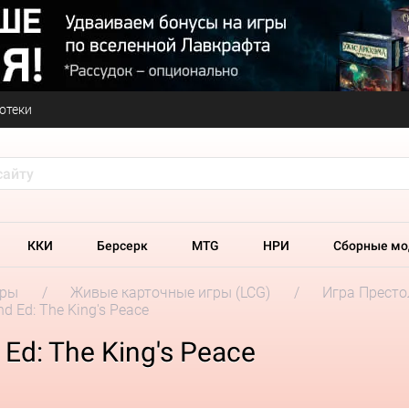
отеки
ККИ
Берсерк
MTG
НРИ
Сборные мо
гры
Живые карточные игры (LCG)
Игра Престо
d Ed: The King's Peace
Ed: The King's Peace