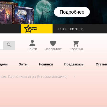
Подробнее
+7 800 500-31-36
перейти на Zvezda
Войти
Избранное
Корзина
дели
Хиты
Новинки
Предзаказы
Статьи
лов. Карточная игра (Второе издание)