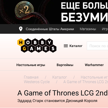
Соединённые Штаты Америки
Магазины
Игр
Каталог
Настольные игры
Варгеймы
Warhammer
Главная
Каталог
Настольные и
Westeros Cycle
A Game of Thrones LCG 2n
A Game of Thrones LCG 2nd 
Эддард Старк становится Десницей Короля