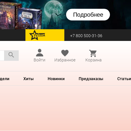
Подробнее
+7 800 500-31-36
перейти на Zvezda
Войти
Избранное
Корзина
дели
Хиты
Новинки
Предзаказы
Статьи