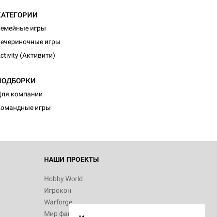
КАТЕГОРИИ
емейные игры
ечериночные игры
ctivity (Активити)
d Монстры
ПОДБОРКИ
ля компании
Командные игры
 Зомбицид:
НАШИ ПРОЕКТЫ
Hobby World
Игрокон
 Берсерк.
Warforge
в
Мир фантастики