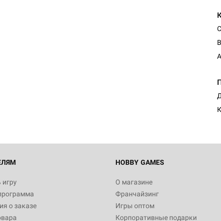
С
В
A
Настольная игра Hobby Worl
Египта
1 991
Д
Настольная игра Hobby World
Белая смерть
12 990
ЕЛЯМ
HOBBY GAMES
 игру
О магазине
программа
Франчайзинг
Настольная игра Hobby World
я о заказе
Игры оптом
Сердце роя. Дисплей бустеро
овара
Корпоративные подарки