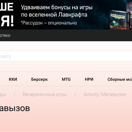
отеки
ККИ
Берсерк
MTG
НРИ
Сборные мо
гры
Вечериночные игры
Activity: Мегавызов
гавызов