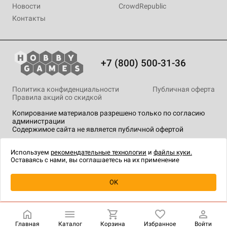
Новости
CrowdRepublic
Контакты
+7 (800) 500-31-36
Политика конфиденциальности
Публичная оферта
Правила акций со скидкой
Копирование материалов разрешено только по согласию
администрации
Содержимое сайта не является публичной офертой
На сайте Hobby Games применяются
рекомендательные
технологии
.
Используем
рекомендательные технологии
и
файлы куки.
Оставаясь с нами, вы соглашаетесь на их применение
OK
Купить
| 5 990 ₽
Главная
Каталог
Корзина
Избранное
Войти