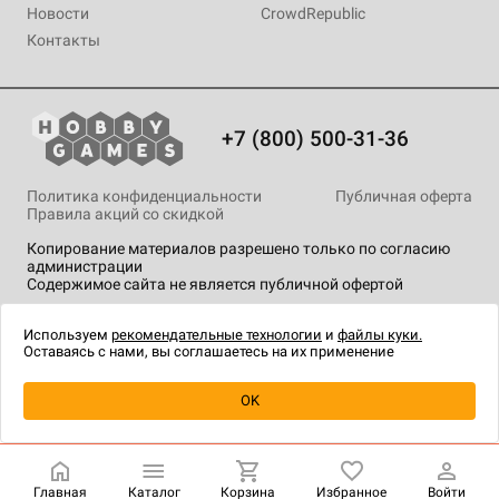
Новости
CrowdRepublic
Контакты
+7 (800) 500-31-36
Политика конфиденциальности
Публичная оферта
Правила акций со скидкой
Копирование материалов разрешено только по согласию
администрации
Содержимое сайта не является публичной офертой
На сайте Hobby Games применяются
рекомендательные
технологии
.
Используем
рекомендательные технологии
и
файлы куки.
Оставаясь с нами, вы соглашаетесь на их применение
Уведомить о наличии
OK
Главная
Каталог
Корзина
Избранное
Войти