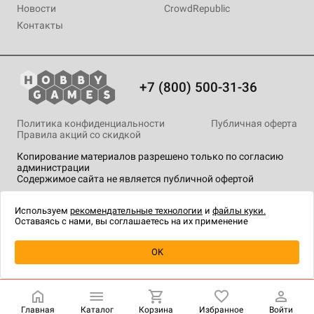
Новости
CrowdRepublic
Контакты
+7 (800) 500-31-36
Политика конфиденциальности
Публичная оферта
Правила акций со скидкой
Копирование материалов разрешено только по согласию
администрации
Содержимое сайта не является публичной офертой
На сайте Hobby Games применяются
рекомендательные
технологии
.
Используем
рекомендательные технологии
и
файлы куки.
Оставаясь с нами, вы соглашаетесь на их применение
Уведомить о наличии
OK
Главная
Каталог
Корзина
Избранное
Войти