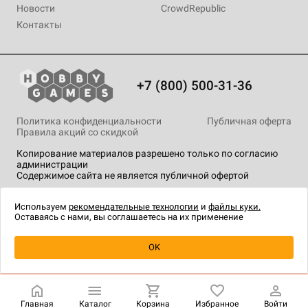
Новости
CrowdRepublic
Контакты
+7 (800) 500-31-36
Политика конфиденциальности
Публичная оферта
Правила акций со скидкой
Копирование материалов разрешено только по согласию
администрации
Содержимое сайта не является публичной офертой
На сайте Hobby Games применяются
рекомендательные
технологии
.
Используем
рекомендательные технологии
и
файлы куки.
Оставаясь с нами, вы соглашаетесь на их применение
Уведомить о наличии
OK
Главная
Каталог
Корзина
Избранное
Войти