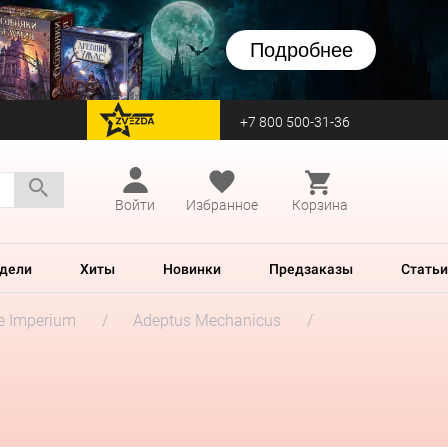
Подробнее
+7 800 500-31-36
перейти на Zvezda
Войти
Избранное
Корзина
дели
Хиты
Новинки
Предзаказы
Статьи
he Imperium
Adeptus Mechanicus