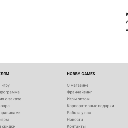
A
ЕЛЯМ
HOBBY GAMES
 игру
О магазине
программа
Франчайзинг
я о заказе
Игры оптом
овара
Корпоративные подарки
 правилами
Работа у нас
игры
Новости
з скидки
Контакты