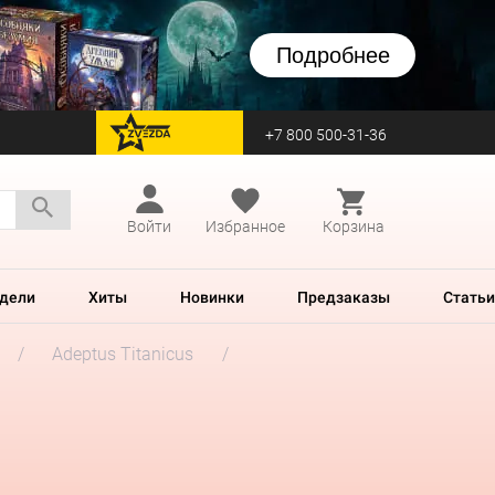
Подробнее
+7 800 500-31-36
перейти на Zvezda
Войти
Избранное
Корзина
дели
Хиты
Новинки
Предзаказы
Статьи
Adeptus Titanicus