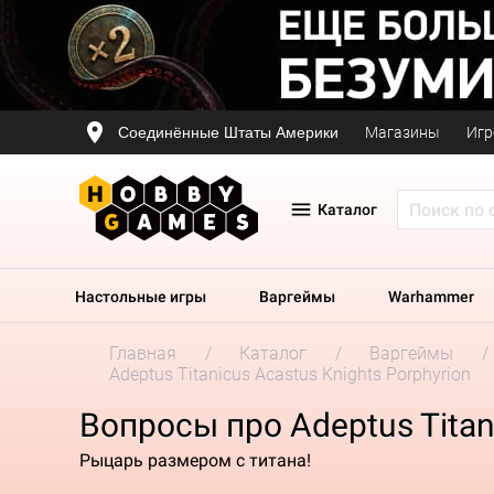
Соединённые Штаты Америки
Магазины
Игр
Каталог
Настольные игры
Варгеймы
Warhammer
Главная
Каталог
Варгеймы
Adeptus Titanicus Acastus Knights Porphyrion
Вопросы про Adeptus Titani
Рыцарь размером с титана!