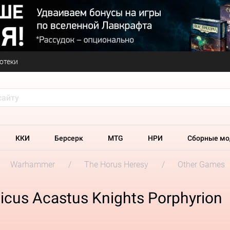
отеки
ККИ
Берсерк
MTG
НРИ
Сборные мо
Warhammer
The Horus Heresy
Other Games
cus Acastus Knights Porphyrion