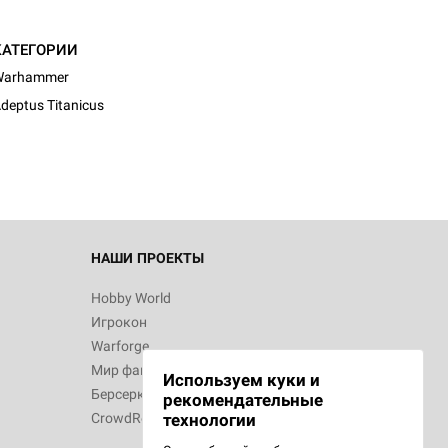
КАТЕГОРИИ
Warhammer
deptus Titanicus
НАШИ ПРОЕКТЫ
Hobby World
Игрокон
Warforge
Мир фантастики
Используем куки и
Берсерк
рекомендательные
CrowdRepublic
технологии