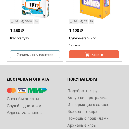
3-8
20-30
8+
1-6
20
8+
1 250 ₽
1 490 ₽
Кто же тут?
Супермегабинго
1 отзыв
Уведомить о наличии
Купить
ДОСТАВКА И ОПЛАТА
ПОКУПАТЕЛЯМ
Подобрать игру
Бонусная программа
Способы оплаты
Информация о заказе
Службы доставки
Возврат товара
Адреса магазинов
Дополнение
1-4
270+
2-5
16+
40-80
8+
2-4
30+
8+
Помощь с правилами
2 990 ₽
1 990 ₽
2 490 ₽
Архивные игры