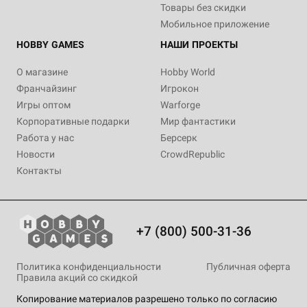
Small World: Коллекция
Adventure Games: Корпорация
Медвежий парк
Товары без скидки
дополнений №2
Монохром
5 отзывов
Мобильное приложение
1 отзыв
1 отзыв
Уведомить о наличии
HOBBY GAMES
НАШИ ПРОЕКТЫ
Уведомить о наличии
Купить
О магазине
Hobby World
Франчайзинг
Игрокон
Игры оптом
Warforge
Корпоративные подарки
Мир фантастики
Работа у нас
Берсерк
Новости
CrowdRepublic
Контакты
+7 (800) 500-31-36
Политика конфиденциальности
Публичная оферта
Правила акций со скидкой
Копирование материалов разрешено только по согласию