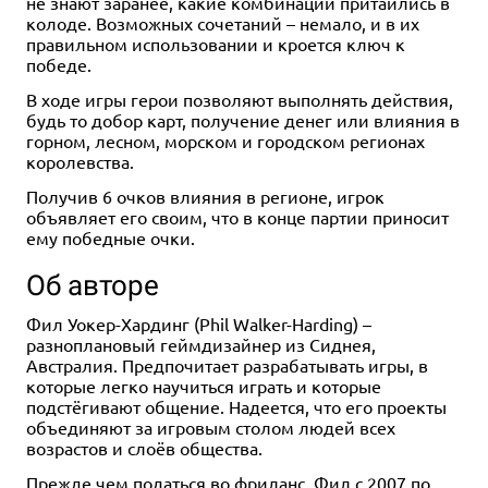
не знают заранее, какие комбинации притаились в
колоде. Возможных сочетаний – немало, и в их
правильном использовании и кроется ключ к
победе.
В ходе игры герои позволяют выполнять действия,
будь то добор карт, получение денег или влияния в
горном, лесном, морском и городском регионах
королевства.
Получив 6 очков влияния в регионе, игрок
объявляет его своим, что в конце партии приносит
ему победные очки.
Об авторе
Фил Уокер-Хардинг (Phil Walker-Harding) –
разноплановый геймдизайнер из Сиднея,
Австралия. Предпочитает разрабатывать игры, в
которые легко научиться играть и которые
подстёгивают общение. Надеется, что его проекты
объединяют за игровым столом людей всех
возрастов и слоёв общества.
Прежде чем податься во фриланс, Фил с 2007 по