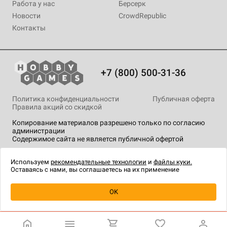
Работа у нас
Берсерк
Новости
CrowdRepublic
Контакты
+7 (800) 500-31-36
Политика конфиденциальности
Публичная оферта
Правила акций со скидкой
Копирование материалов разрешено только по согласию
администрации
Содержимое сайта не является публичной офертой
На сайте Hobby Games применяются
рекомендательные
технологии
.
Используем
рекомендательные технологии
и
файлы куки.
Оставаясь с нами, вы соглашаетесь на их применение
Уведомить о наличии
OK