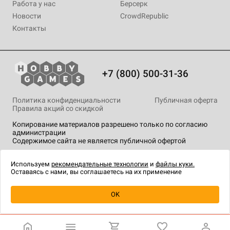
Работа у нас
Берсерк
Новости
CrowdRepublic
Контакты
+7 (800) 500-31-36
Политика конфиденциальности
Публичная оферта
Правила акций со скидкой
Копирование материалов разрешено только по согласию
администрации
Содержимое сайта не является публичной офертой
На сайте Hobby Games применяются
рекомендательные
технологии
.
Используем
рекомендательные технологии
и
файлы куки.
Оставаясь с нами, вы соглашаетесь на их применение
Товар снят с продажи
OK