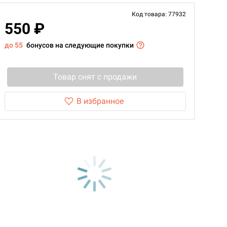
Код товара: 77932
550 ₽
до 55
бонусов на следующие покупки
Товар снят с продажи
В избранное
d Журнал
к: Братья