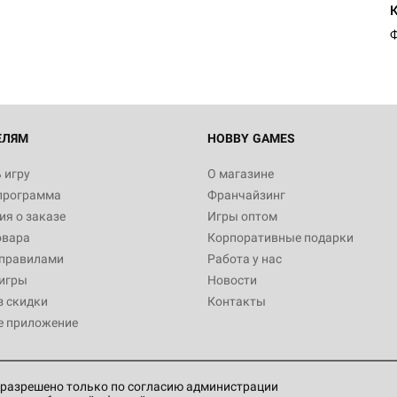
1 490
Ф
Настольная игра Hobby Worl
империи: Боевая тревога
799
ЕЛЯМ
HOBBY GAMES
 игру
О магазине
программа
Франчайзинг
Настольная игра Hobby Worl
я о заказе
Игры оптом
империи. Четвёртая редакция
овара
Корпоративные подарки
Рубеж
12 990
 правилами
Работа у нас
игры
Новости
з скидки
Контакты
е приложение
Настольная игра Hobby Worl
Аркхэма. Карточная игра: Вт
4 990
разрешено только по согласию администрации