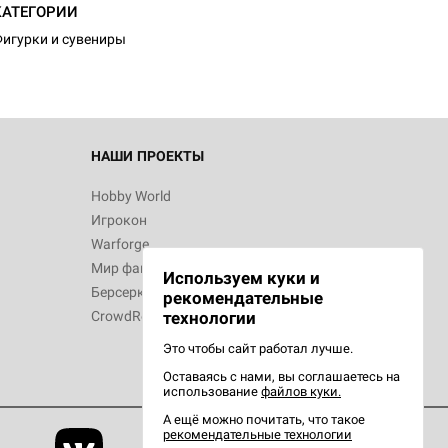
КАТЕГОРИИ
игурки и сувениры
d Звёздные
НАШИ ПРОЕКТЫ
Hobby World
Игрокон
d Сумерки
Warforge
: Грозовой
Мир фантастики
Используем куки и
Берсерк
рекомендательные
CrowdRepublic
технологии
Это чтобы сайт работал лучше.
Оставаясь с нами, вы соглашаетесь на
d Ужас
использование
файлов куки.
орой сезон
А ещё можно почитать, что такое
рекомендательные технологии