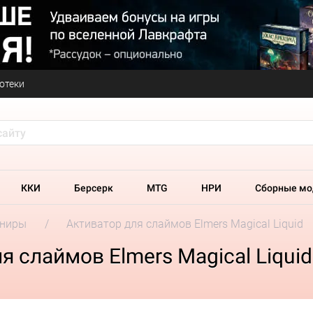
отеки
ККИ
Берсерк
MTG
НРИ
Сборные мо
ениры
Активатор для слаймов Elmers Magical Liquid
 слаймов Elmers Magical Liquid