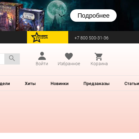
Подробнее
+7 800 500-31-36
перейти на Zvezda
Войти
Избранное
Корзина
дели
Хиты
Новинки
Предзаказы
Статьи