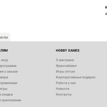
рели
ЕЛЯМ
HOBBY GAMES
 игру
О магазине
программа
Франчайзинг
я о заказе
Игры оптом
овара
Корпоративные подарки
 правилами
Работа у нас
игры
Новости
з скидки
Контакты
е приложение