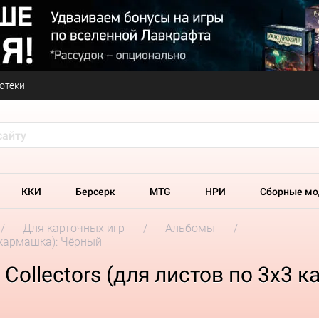
отеки
ККИ
Берсерк
MTG
НРИ
Сборные мо
Для карточных игр
Альбомы
3 кармашка): Чёрный
 Collectors (для листов по 3x3 