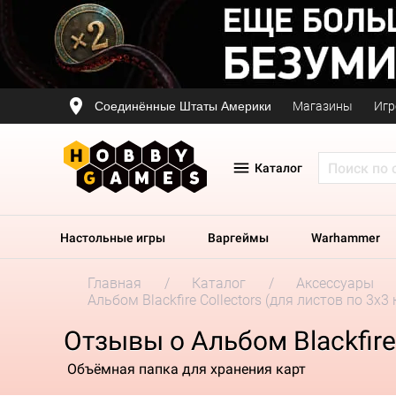
Соединённые Штаты Америки
Магазины
Игр
Каталог
Настольные игры
Варгеймы
Warhammer
Главная
Каталог
Аксессуары
Альбом Blackfire Collectors (для листов по 3x
Отзывы о Альбом Blackfire
Объёмная папка для хранения карт