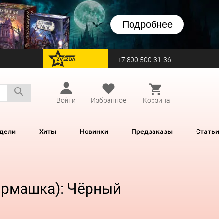
Подробнее
+7 800 500-31-36
перейти на Zvezda
Войти
Избранное
Корзина
дели
Хиты
Новинки
Предзаказы
Статьи
кармашка): Чёрный